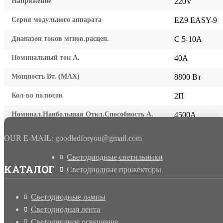
Напряжение
220V
Серия модульного аппарата
EZ9 EASY-9
Диапазон токов мгнов.расцеп.
С 5-10А
Номинальный ток А.
40A
Мощность Вт. (МАХ)
8800 Вт
Кол-во полюсов
2П
Номинал.Наибольшая Откл.Способность А.
4500А
OUR E-MAIL: goodledforyou@gmail.cоm
Светодиодные светильники
КАТАЛОГ
Светодиодные прожекторы
Светодиодные лампы
Светодиодная лента
Светодиодное освещение