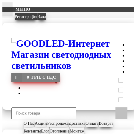
МЕНЮ
Регистрация
Вход
0 ГРН. С НДС
О Нас
Акции
Распродажа
Доставка
Оплата
Возврат
Контакты
Блог
Отопление
Монтаж