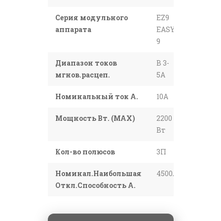
Серия модульного
EZ9
аппарата
EASY-
9
Диапазон токов
В 3-
мгнов.расцеп.
5А
Номинальный ток А.
10A
Мощность Вт. (МАХ)
2200
Вт
Кол-во полюсов
3П
Номинал.Наибольшая
4500А
Откл.Способность А.