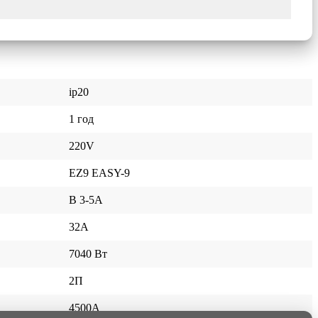
ip20
1 год
220V
EZ9 EASY-9
В 3-5А
32A
7040 Вт
2П
4500А