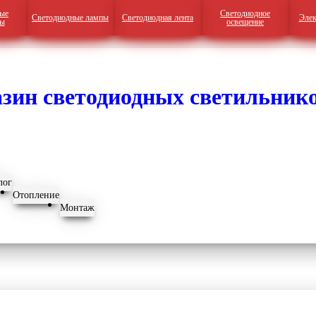
ые
Светодиодное
Светодиодные лампы
Светодиодная лента
Элек
ры
освещение
лог
Отопление
Монтаж