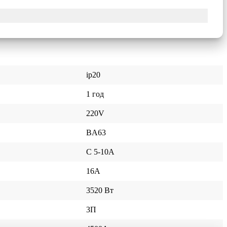
ip20
1 год
220V
BA63
С 5-10А
16A
3520 Вт
3П