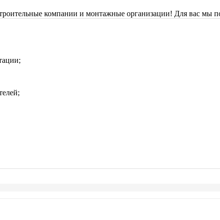
строительные компании и монтажные организации! Для вас мы п
тации;
телей;