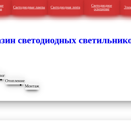
ые
Светодиодное
Светодиодные лампы
Светодиодная лента
Элек
ры
освещение
лог
Отопление
Монтаж