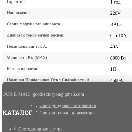
Гарантия
1 год
Напряжение
220V
Серия модульного аппарата
BA63
Диапазон токов мгнов.расцеп.
С 5-10А
Номинальный ток А.
40A
Мощность Вт. (МАХ)
8800 Вт
Кол-во полюсов
1П
Номинал.Наибольшая Откл.Способность А.
4500А
OUR E-MAIL: goodledforyou@gmail.cоm
Светодиодные светильники
КАТАЛОГ
Светодиодные прожекторы
Светодиодные лампы