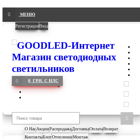
МЕНЮ
Регистрация
Вход
0 ГРН. С НДС
О Нас
Акции
Распродажа
Доставка
Оплата
Возврат
Контакты
Блог
Отопление
Монтаж