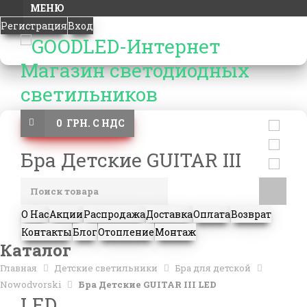
МЕНЮ
Регистрация
Вход
0 ГРН. С НДС
Бра Детские GUITAR III
О Нас
Акции
Распродажа
Доставка
Оплата
Возврат
Контакты
Блог
Отопление
Монтаж
Каталог
Главная
Детские светильники
Бра для детской
Nowodvorski
Бра Детские GUITAR III LED
LED