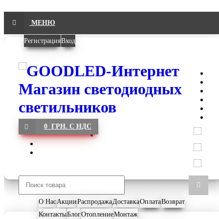
МЕНЮ
Регистрация
Вход
0 ГРН. С НДС
О Нас
Акции
Распродажа
Доставка
Оплата
Возврат
Контакты
Блог
Отопление
Монтаж