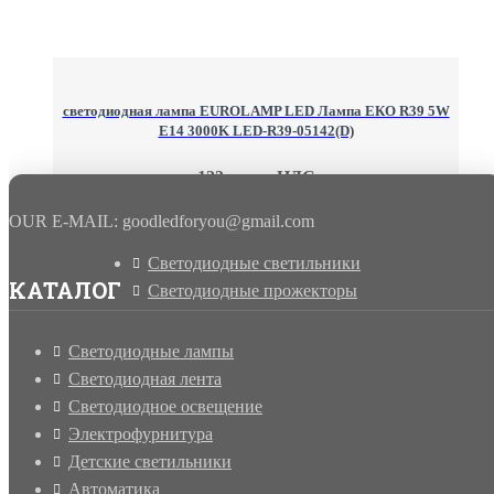
светодиодная лампа EUROLAMP LED Лампа ЕКО R39 5W
E14 3000K LED-R39-05142(D)
123 грн. с НДС
OUR E-MAIL: goodledforyou@gmail.cоm
Светодиодные светильники
КАТАЛОГ
Светодиодные прожекторы
Светодиодные лампы
Светодиодная лента
Светодиодное освещение
Электрофурнитура
Детские светильники
Автоматика