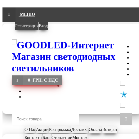
МЕНЮ
Регистрация
Вход
0 ГРН. С НДС
О Нас
Акции
Распродажа
Доставка
Оплата
Возврат
Контакты
Блог
Отопление
Монтаж