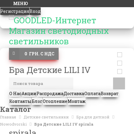
МЕНЮ
Регистрация
Вход
0 ГРН. С НДС
Бра Детские LILI IV
О Нас
Акции
Распродажа
Доставка
Оплата
Возврат
Контакты
Блог
Отопление
Монтаж
Каталог
Главная
Детские светильники
Бра для детской
Nowodvorski
Бра Детские LILI IV spirala
spirala