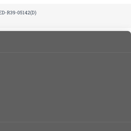
D-R39-05142(D)