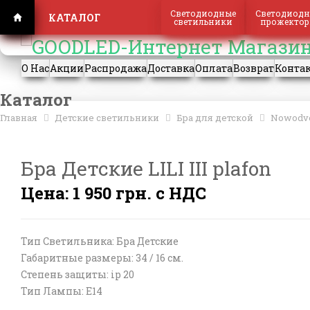
Регистрация
Вход
Светодиодные
Светодиодн
КАТАЛОГ
светильники
прожекто
О Нас
Акции
Распродажа
Доставка
Оплата
Возврат
Конта
Каталог
Главная
Детские светильники
Бра для детской
Nowodvo
Бра Детские LILI III plafon
Цена: 1 950 грн. с НДС
Тип Светильника: Бра Детские
Габаритные размеры: 34 / 16 см.
Степень защиты: ip 20
Тип Лампы: E14