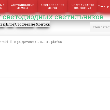
ые
Светодиодные
Светодиодная
Светодиодное
Электр
ры
лампы
лента
освещение
кты
Блог
Отопление
Монтаж
rski
Бра Детские LILI III plafon