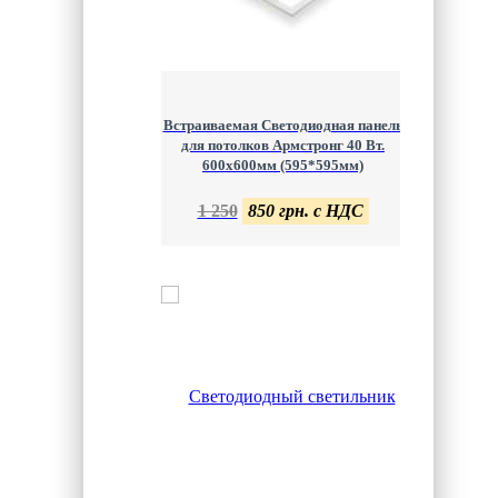
Встраиваемая Светодиодная панель
для потолков Армстронг 40 Вт.
600х600мм (595*595мм)
1 250
850 грн. с НДС