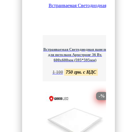
Встраиваемая Светодиодная панель
для потолков Армстронг 36 Вт.
600х600мм (595*595мм)
1 100
750 грн. с НДС
-%