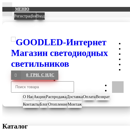
МЕНЮ
Регистрация
Вход
0 ГРН. С НДС
О Нас
Акции
Распродажа
Доставка
Оплата
Возврат
Контакты
Блог
Отопление
Монтаж
Каталог