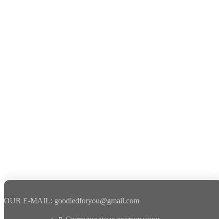
OUR E-MAIL: goodledforyou@gmail.cоm