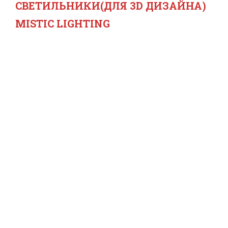
СВЕТИЛЬНИКИ(ДЛЯ 3D ДИЗАЙНА)
MISTIC LIGHTING
ма
Цен
Д
с
EL
MS