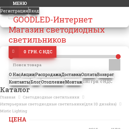
МЕНЮ
Регистрация
Вход
0 ГРН. С НДС
О Нас
Акции
Распродажа
Доставка
Оплата
Возврат
1181 грн. с НДС
Контакты
Блог
Отопление
Монтаж
Каталог
Главная
Светодиодные светильники
Интерьерные светодиодные светильники(для 3D дизайна)
Mistic Lighting
ЦЕНА