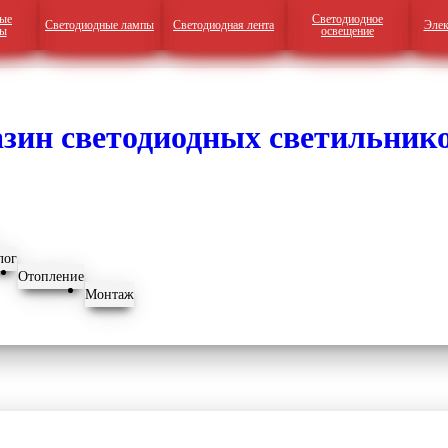
ые
Светодиодное
Светодиодные лампы
Светодиодная лента
Элек
ры
освещение
лог
Отопление
Монтаж