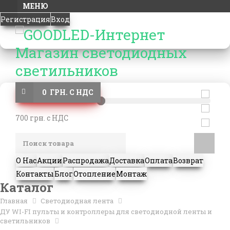
МЕНЮ
Регистрация
Вход
0 ГРН. С НДС
700 грн. с НДС
О Нас
Акции
Распродажа
Доставка
Оплата
Возврат
Контакты
Блог
Отопление
Монтаж
Каталог
Главная
Светодиодная лента
ДУ WI-FI пульты и контроллеры для светодиодной ленты и
светильников