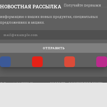
Получайте первыми
НОВОСТНАЯ РАССЫЛКА
информацию о наших новых продуктах, специальных
предложениях и акциях.
ОТПРАВИТЬ
© Copyright 2026. Компания GOODLED - ООО"ГУДЛЕД ГРУП"
Наш Интернет-Магазин ГУДЛЕД работает с 9:30 до 18:00 ПН-ПТ. Мы
находимся Украина, г. Киев, ул. Сырецко-Садовая 25 эт. 3. Сдесь же в
можете заказать и купить всю продукцию котороя представлена у нас