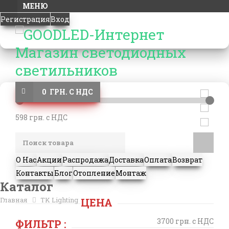
МЕНЮ
Регистрация
Вход
0 ГРН. С НДС
598 грн. с НДС
О Нас
Акции
Распродажа
Доставка
Оплата
Возврат
Контакты
Блог
Отопление
Монтаж
Каталог
Главная
TK Lighting
ЦЕНА
3700 грн. с НДС
ФИЛЬТР :