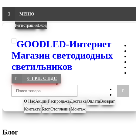
МЕНЮ
Регистрация
Вход
0 ГРН. С НДС
О Нас
Акции
Распродажа
Доставка
Оплата
Возврат
Контакты
Блог
Отопление
Монтаж
Блог