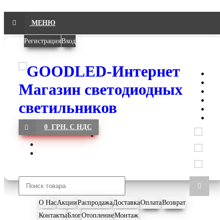
МЕНЮ
Регистрация
Вход
0 ГРН. С НДС
О Нас
Акции
Распродажа
Доставка
Оплата
Возврат
Контакты
Блог
Отопление
Монтаж