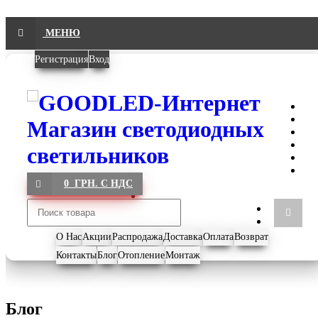
МЕНЮ
Регистрация
Вход
0 ГРН. С НДС
О Нас
Акции
Распродажа
Доставка
Оплата
Возврат
Контакты
Блог
Отопление
Монтаж
Блог