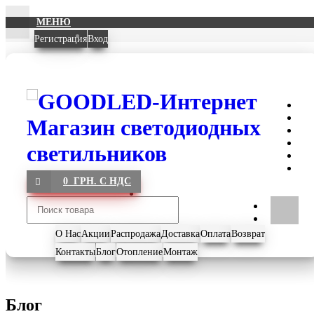
МЕНЮ
Регистрация
Вход
0 ГРН. С НДС
О Нас
Акции
Распродажа
Доставка
Оплата
Возврат
Контакты
Блог
Отопление
Монтаж
Блог